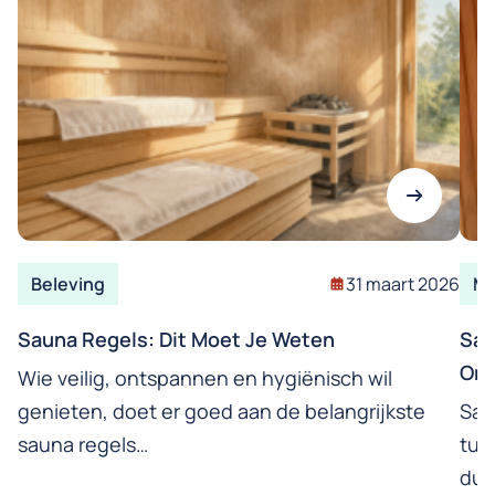
Beleving
31 maart 2026
Ma
Sauna Regels: Dit Moet Je Weten
Sau
Onm
Wie veilig, ontspannen en hygiënisch wil
genieten, doet er goed aan de belangrijkste
Sau
sauna regels…
tus
duu