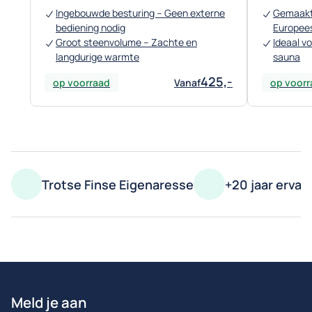
Ingebouwde besturing – Geen externe
Gemaakt
bediening nodig
Europees
Groot steenvolume – Zachte en
Ideaal v
langdurige warmte
sauna
425,-
op voorraad
Vanaf
op voorr
Trotse Finse Eigenaresse
+20 jaar ervar
Meld je aan