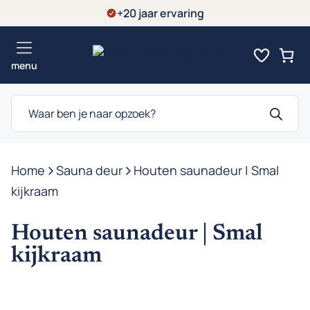
Ga
+20 jaar ervaring
naar
de
menu
inhoud
Producten
zoeken
Home
-
Sauna deur
-
Houten saunadeur | Smal
kijkraam
Houten saunadeur | Smal
kijkraam
D