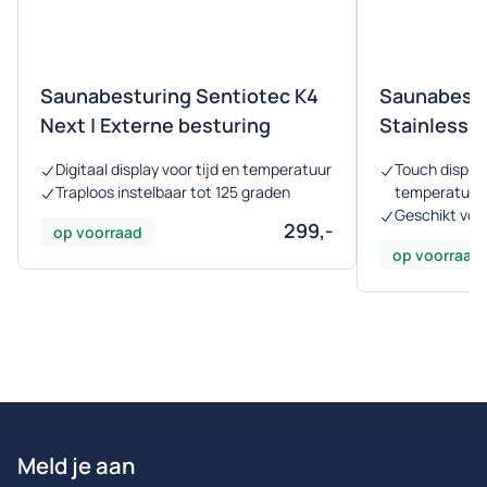
Saunabesturing Sentiotec K4
Saunabestu
Next | Externe besturing
Stainless S
Digitaal display voor tijd en temperatuur
Touch displa
Traploos instelbaar tot 125 graden
temperatuurr
Geschikt voo
299,-
op voorraad
op voorraad
Meld je aan