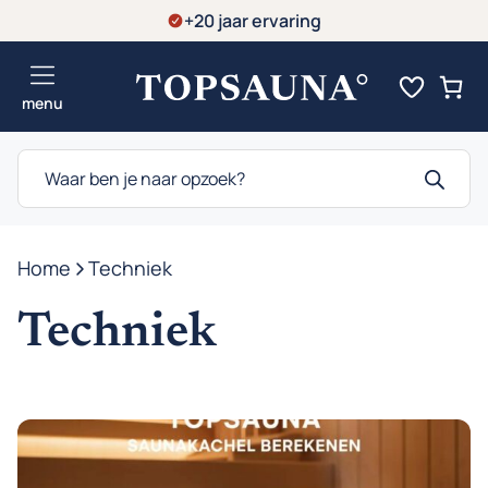
Ga
+20 jaar ervaring
naar
de
menu
inhoud
Producten
zoeken
Home
-
Techniek
Techniek