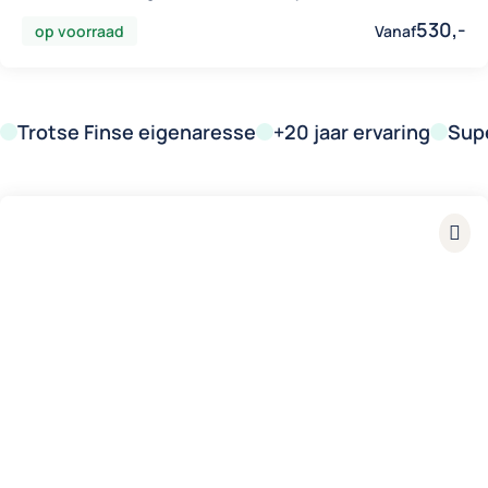
530,-
op voorraad
Vanaf
Trotse Finse eigenaresse
+20 jaar ervaring
Supe