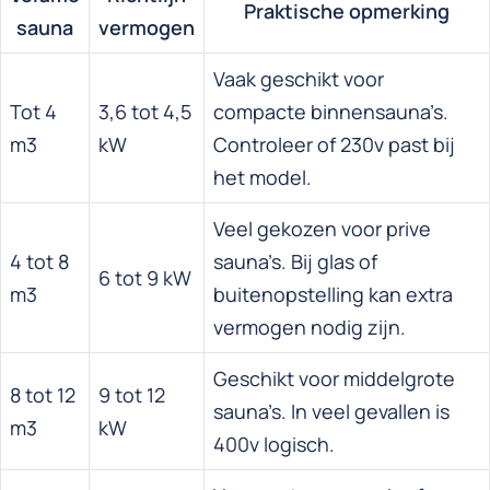
Praktische opmerking
sauna
vermogen
Vaak geschikt voor
Tot 4
3,6 tot 4,5
compacte binnensauna’s.
m3
kW
Controleer of 230v past bij
het model.
Veel gekozen voor prive
4 tot 8
sauna’s. Bij glas of
6 tot 9 kW
m3
buitenopstelling kan extra
vermogen nodig zijn.
Geschikt voor middelgrote
8 tot 12
9 tot 12
sauna’s. In veel gevallen is
m3
kW
400v logisch.