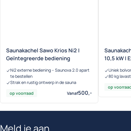
Saunakachel Sawo Krios Ni2 |
Saunakach
Geïntegreerde bediening
10,5 kW | 
Ni2 externe bediening – Saunova 2.0 apart
Uniek bolvo
te bestellen
80 kg lavas
Strak en rustig ontwerp in de sauna
op voorraa
500,-
op voorraad
Vanaf
Meld je aan