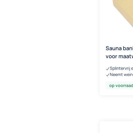
Sauna bank
voor maat
Splintervrij
Neemt weinig
op voorraa