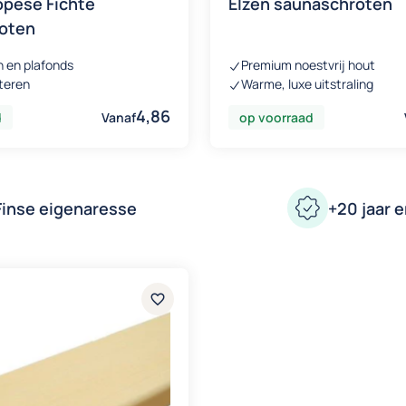
opese Fichte
Elzen saunaschroten
oten
 en plafonds
Premium noestvrij hout
teren
Warme, luxe uitstraling
4,86
d
Vanaf
op voorraad
Finse eigenaresse
+20 jaar e