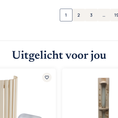
1
2
3
…
1
Uitgelicht voor jou