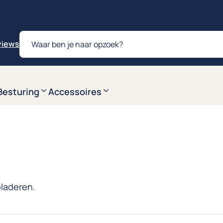
Producten
zoeken
eviews
Besturing
Accessoires
bladeren.