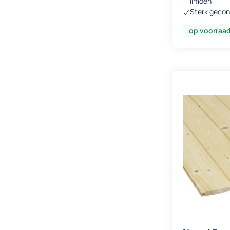
limoen
Sterk gecon
op voorraa