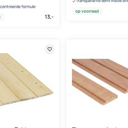
Transparante semi matte af
centreerde formule
op voorraad
13,-
d