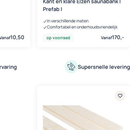
Kant en klare Elzen saunabank |
Prefab |
In verschillende maten
Comfortabel en onderhoudsvriendelijk
10,50
170,-
Vanaf
op voorraad
Vanaf
rvaring
Supersnelle levering