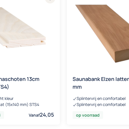
naschoten 13cm
Saunabank Elzen latte
TS4)
mm
ht kleur
Splintervrij en comfortabel
aat (15x140 mm) STS4
Splintervrij en comfortabel
24,05
d
Vanaf
op voorraad