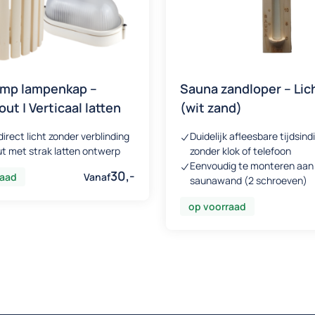
mp lampenkap –
Sauna zandloper – Lic
ut | Verticaal latten
(wit zand)
irect licht zonder verblinding
Duidelijk afleesbare tijdsind
ut met strak latten ontwerp
zonder klok of telefoon
Eenvoudig te monteren aan
30,-
raad
Vanaf
saunawand (2 schroeven)
op voorraad