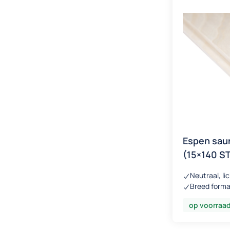
Espen sau
(15×140 S
Neutraal, lic
Breed form
op voorraa