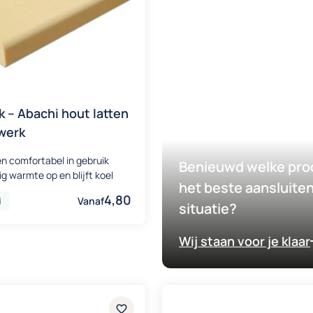
 – Abachi hout latten
werk
 en comfortabel in gebruik
Benieuwd welke pro
 warmte op en blijft koel
het beste aansluiten
4,80
d
Vanaf
situatie?
Wij staan voor je klaar