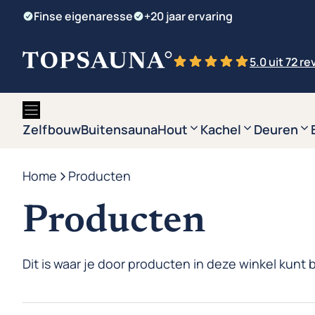
Ga
Finse eigenaresse
+20 jaar ervaring
naar
de
5.0 uit 72 r
inhoud
Zelfbouw
Buitensauna
Hout
Kachel
Deuren
Home
-
Producten
Producten
Dit is waar je door producten in deze winkel kunt 