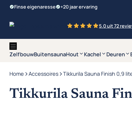
Ga
Finse eigenaresse
+20 jaar ervaring
naar
de
5.0 uit 72 revi
inhoud
Zelfbouw
Buitensauna
Hout
Kachel
Deuren
Home
-
Accessoires
-
Tikkurila Sauna Finish 0,9 lit
Tikkurila Sauna Fini