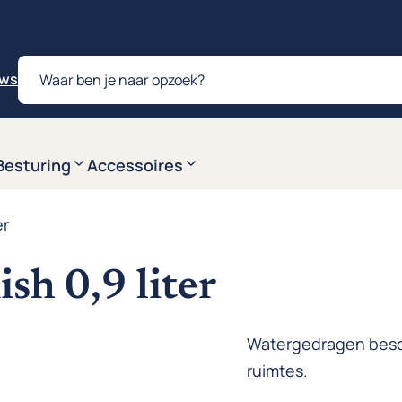
Producten
zoeken
ews
Besturing
Accessoires
er
sh 0,9 liter
Watergedragen besc
ruimtes.