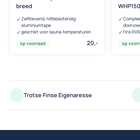
breed
WHP15
Zelfklevend, hittebestendig
Complee
aluminiumtape
doorvoe
geschikt voor sauna‑temperaturen
Fins RVS
20,-
op voorraad
op voor
Trotse Finse Eigenaresse