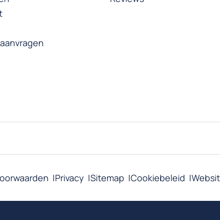
t
n
 aanvragen
oorwaarden
Privacy
Sitemap
Cookiebeleid
Websit