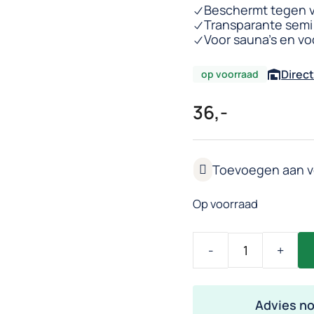
Beschermt tegen v
Transparante semi
Voor sauna’s en vo
Direct
op voorraad
36,-
Op voorraad
Tikkurila
Sauna
Finish
Advies n