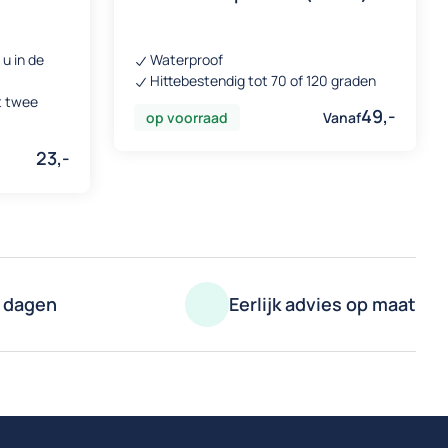
 u in de
Waterproof
Hittebestendig tot 70 of 120 graden
t twee
49,-
op voorraad
Vanaf
23,-
2 dagen
Eerlijk advies op maat