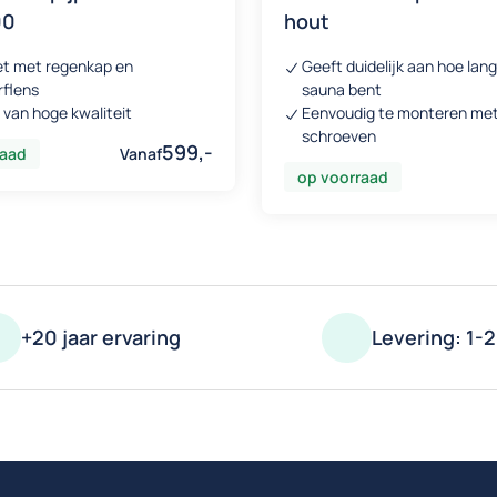
00
hout
t met regenkap en
Geeft duidelijk aan hoe lang
rflens
sauna bent
 van hoge kwaliteit
Eenvoudig te monteren me
schroeven
599,-
raad
Vanaf
op voorraad
+20 jaar ervaring
Levering: 1-