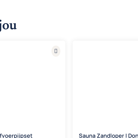
jou
afvoerpijpset
Sauna Zandloper | Do