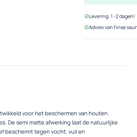
0,9
liter
Levering: 1 -2 dagen!
aantal
Advies van Finse saun
ntwikkeld voor het beschermen van houten
s. De semi matte afwerking laat de natuurlijke
tief beschermt tegen vocht, vuil en