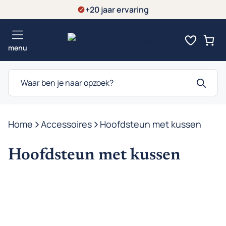
Ga
+20 jaar ervaring
kussen
naar
aantal
de
menu
inhoud
Producten
zoeken
Home
-
Accessoires
-
Hoofdsteun met kussen
Hoofdsteun met kussen