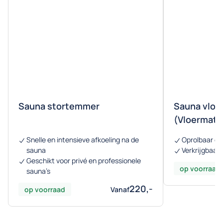
Sauna stortemmer
Sauna vloe
(Vloermatje
Snelle en intensieve afkoeling na de
Oprolbaar en
sauna
Verkrijgbaar
Geschikt voor privé en professionele
op voorraad
sauna’s
220,-
op voorraad
Vanaf