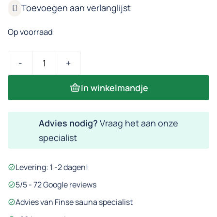
Op voorraad
Hoofdsteun
met
In winkelmandje
kussen
aantal
Advies nodig?
Vraag het aan onze
specialist
Levering: 1 -2 dagen!
5/5 - 72 Google reviews
Advies van Finse sauna specialist