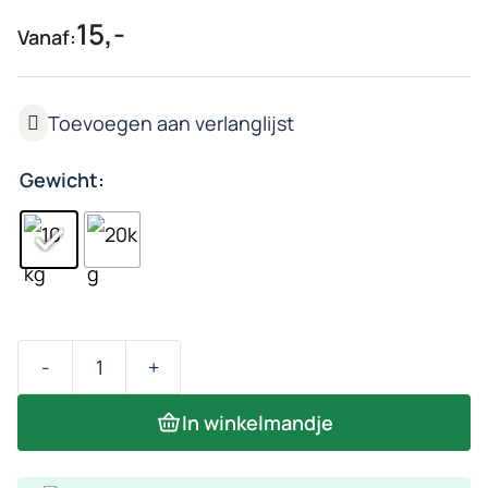
15,-
Vanaf:
Gewicht:
-
+
Sauna
Lavastenen
In winkelmandje
|
Sauna