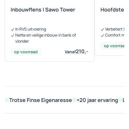
Inbouwflens | Sawo Tower
Hoofdsteu
In RVS uitvoering
Verbetert li
Nette en veilige inbouw in bank of
Comfort met
vlonder
op voorraad
210,-
op voorraad
Vanaf
Trotse Finse Eigenaresse
+20 jaar ervaring
Le