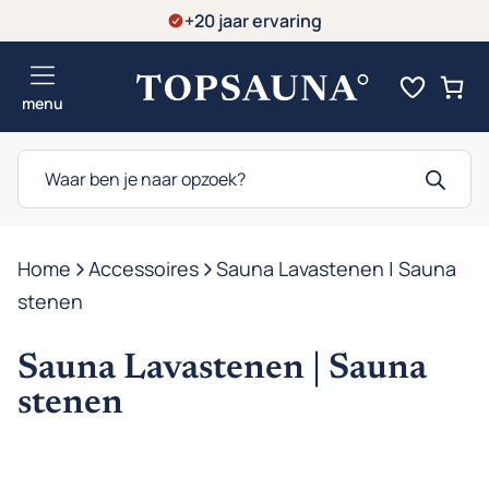
Ga
+20 jaar ervaring
naar
de
menu
inhoud
Producten
zoeken
Home
-
Accessoires
-
Sauna Lavastenen | Sauna
stenen
Sauna Lavastenen | Sauna
stenen