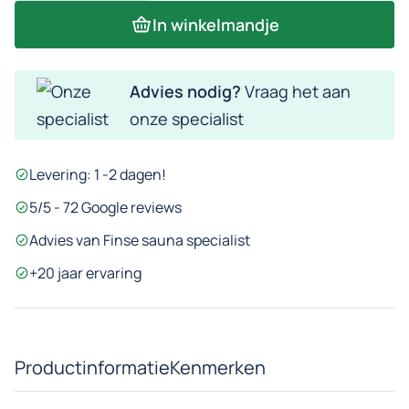
compleet:
In winkelmandje
Grijs
glas
Advies nodig?
Vraag het aan
met
onze specialist
zwart
kozijn
Levering: 1 -2 dagen!
aantal
5/5 - 72 Google reviews
Advies van Finse sauna specialist
+20 jaar ervaring
Productinformatie
Kenmerken