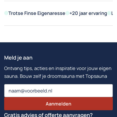
Trotse Finse Eigenaresse
+20 jaar ervaring
Le
Meld je aan
Ontvang tips, acties en inspiratie voor jouw eigen
sauna. Bouw zelf je droomsauna met Topsauna
Email
Aanmelden
Gratis advies of offerte aanvragen?