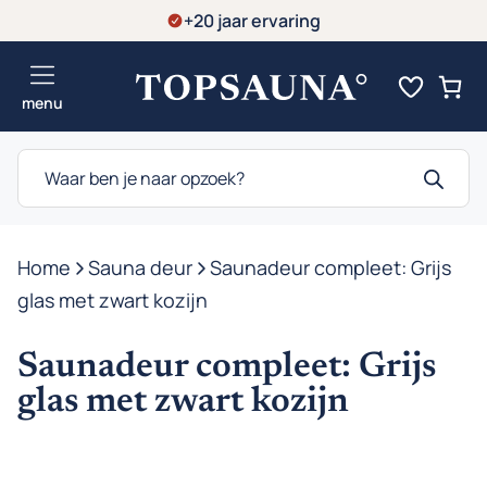
Ga
+20 jaar ervaring
naar
de
menu
inhoud
Producten
zoeken
Home
-
Sauna deur
-
Saunadeur compleet: Grijs
glas met zwart kozijn
Saunadeur compleet: Grijs
glas met zwart kozijn