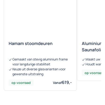
Hamam stoomdeuren
Aluminiumfo
Saunafolie
Gemaakt van stevig aluminium frame
Maakt uw sau
voor langdurige stabiliteit
Houdt warmte
Keuze uit diverse glasvarianten voor
op voorraad
gewenste uitstraling
619,-
op voorraad
Vanaf