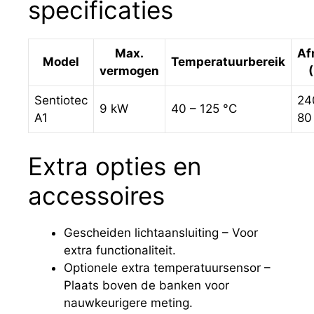
specificaties
Max.
Af
Model
Temperatuurbereik
vermogen
Sentiotec
24
9 kW
40 – 125 °C
A1
80
Extra opties en
accessoires
Gescheiden lichtaansluiting – Voor
extra functionaliteit.
Optionele extra temperatuursensor –
Plaats boven de banken voor
nauwkeurigere meting.