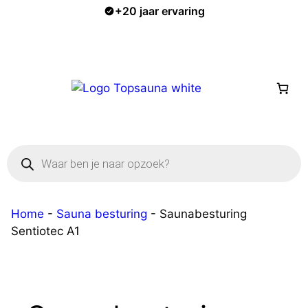
Ga
+20 jaar ervaring
naar
de
inhoud
menu
Producten
zoeken
Home
-
Sauna besturing
-
Saunabesturing
Sentiotec A1