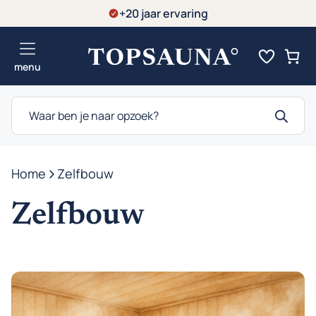
Ga
+20 jaar ervaring
naar
de
menu
inhoud
Producten
zoeken
Home
-
Zelfbouw
Zelfbouw