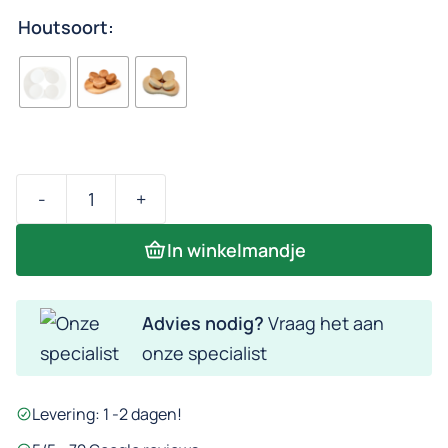
Houtsoort:
-
+
HaLu
sauna
In winkelmandje
hoofdsteun
aantal
Advies nodig?
Vraag het aan
onze specialist
Levering: 1 -2 dagen!