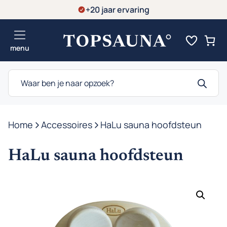
Ga
+20 jaar ervaring
naar
de
menu
inhoud
Producten
zoeken
Home
-
Accessoires
-
HaLu sauna hoofdsteun
HaLu sauna hoofdsteun