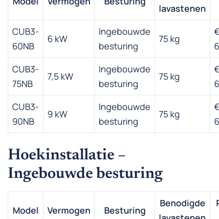
Model
Vermogen
Besturing
lavastenen
CUB3-
Ingebouwde
6 kW
75 kg
60NB
besturing
6
CUB3-
Ingebouwde
7,5 kW
75 kg
75NB
besturing
6
CUB3-
Ingebouwde
9 kW
75 kg
90NB
besturing
6
Hoekinstallatie –
Ingebouwde besturing
Benodigde
Model
Vermogen
Besturing
lavastenen