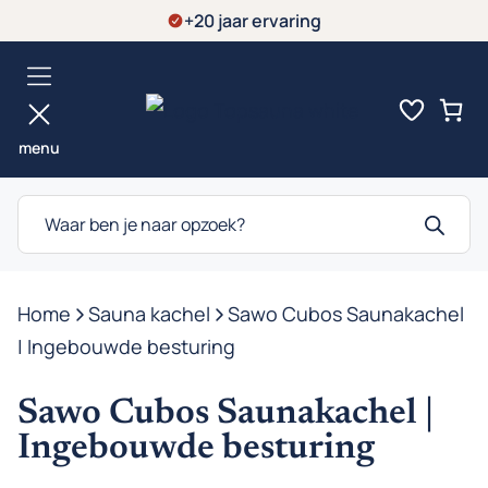
Ga
+20 jaar ervaring
naar
de
inhoud
menu
Producten
zoeken
Home
-
Sauna kachel
-
Sawo Cubos Saunakachel
| Ingebouwde besturing
Sawo Cubos Saunakachel |
Ingebouwde besturing