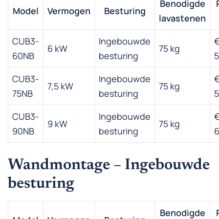
Benodigde
Model
Vermogen
Besturing
lavastenen
CUB3-
Ingebouwde
6 kW
75 kg
60NB
besturing
5
CUB3-
Ingebouwde
7,5 kW
75 kg
75NB
besturing
5
CUB3-
Ingebouwde
9 kW
75 kg
90NB
besturing
6
Wandmontage – Ingebouwde
besturing
Benodigde