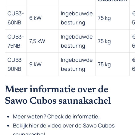
CUB3-
Ingebouwde
6 kW
75 kg
60NB
besturing
5
CUB3-
Ingebouwde
7,5 kW
75 kg
75NB
besturing
6
CUB3-
Ingebouwde
9 kW
75 kg
90NB
besturing
6
Meer informatie over de
Sawo Cubos saunakachel
Meer weten? Check de
informatie
.
Bekijk hier de
video
over de Sawo Cubos
saunakachel.