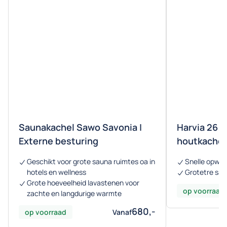
Saunakachel Sawo Savonia |
Harvia 26 P
Externe besturing
houtkachel
Geschikt voor grote sauna ruimtes oa in
Snelle opwa
hotels en wellness
Grotetre sau
Grote hoeveelheid lavastenen voor
op voorraad
zachte en langdurige warmte
680,-
op voorraad
Vanaf