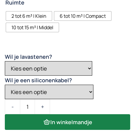
Ruimte
2 tot 6 m³ | Klein
6 tot 10 m³ | Compact
10 tot 15 m³ | Middel
Wil je lavastenen?
Wil je een siliconenkabel?
Sawo
Cubos
In winkelmandje
Saunakachel