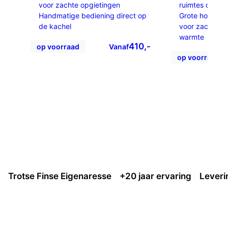
voor zachte opgietingen
ruimtes oa in 
Handmatige bediening direct op
Grote hoeveel
de kachel
voor zachte e
warmte
410,-
op voorraad
Vanaf
op voorraad
Trotse Finse Eigenaresse
+20 jaar ervaring
Leveri