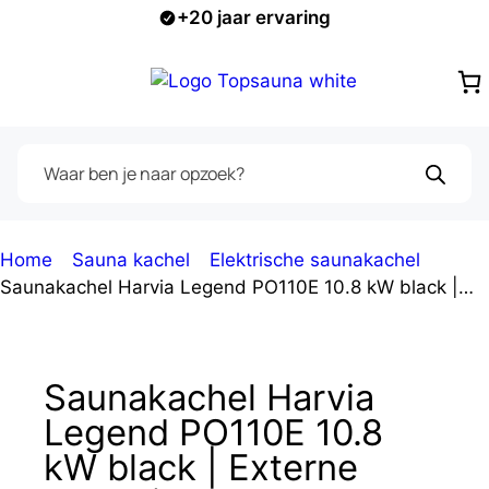
Ga
+20 jaar ervaring
naar
de
inhoud
menu
Producten
zoeken
Home
-
Sauna kachel
-
Elektrische saunakachel
-
Saunakachel Harvia Legend PO110E 10.8 kW black |
Externe besturing
Saunakachel Harvia
Legend PO110E 10.8
kW black | Externe