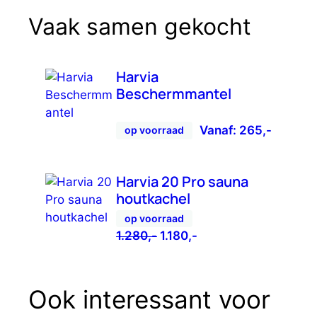
Vaak samen gekocht
Harvia
Beschermmantel
Vanaf:
265,-
op voorraad
Harvia 20 Pro sauna
houtkachel
op voorraad
Oorspronkelijke
Huidige
1.280,-
1.180,-
prijs
prijs
was:
is:
1.280,-.
1.180,-.
Ook interessant voor