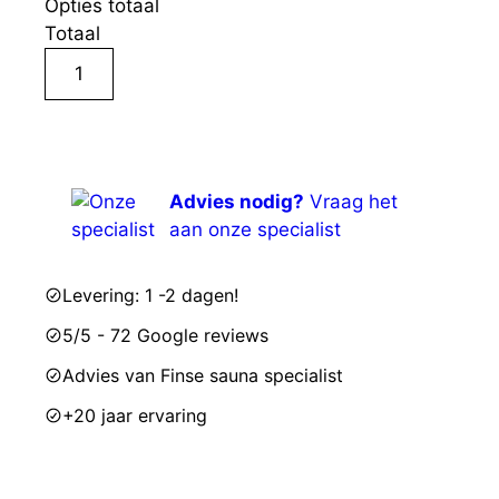
Opties totaal
Totaal
Saunakachel
Harvia
In winkelmandje
Legend
PO110E
10.8
Advies nodig?
Vraag het
kW
aan onze specialist
black
|
Levering: 1 -2 dagen!
Externe
5/5 - 72 Google reviews
besturing
aantal
Advies van Finse sauna specialist
+20 jaar ervaring