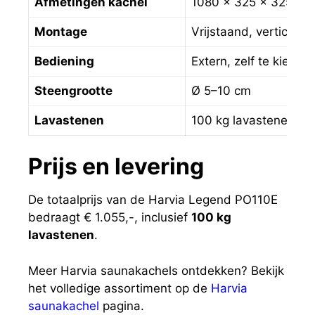
Afmetingen kachel
1080 × 325 × 325 mm
Montage
Vrijstaand, verticale v
Bediening
Extern, zelf te kiezen
Steengrootte
Ø 5–10 cm
Lavastenen
100 kg lavastenen no
Prijs en levering
De totaalprijs van de Harvia Legend PO110E
bedraagt € 1.055,-, inclusief
100 kg
lavastenen
.
Meer Harvia saunakachels ontdekken? Bekijk
het volledige assortiment op de
Harvia
saunakachel
pagina.