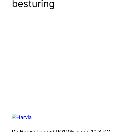
besturing
De Harvia Legend PO110E is een 10,8 kW