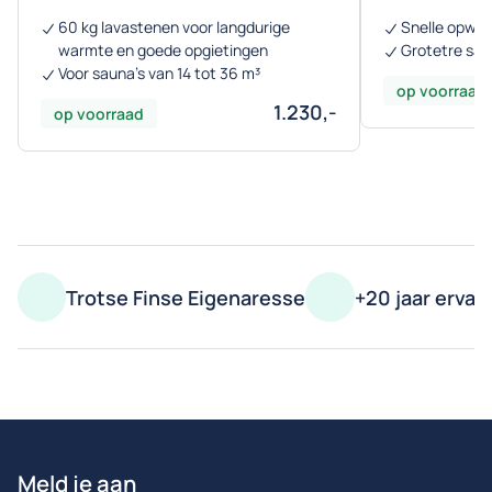
60 kg lavastenen voor langdurige
Snelle opwa
warmte en goede opgietingen
Grotetre sau
Voor sauna’s van 14 tot 36 m³
op voorraad
1.230,-
op voorraad
Trotse Finse Eigenaresse
+20 jaar ervar
Meld je aan