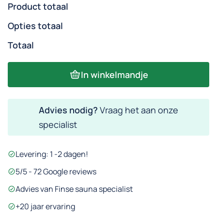
Product totaal
Opties totaal
Totaal
Sawo
In winkelmandje
Aries
Wall
Advies nodig?
Vraag het aan onze
NS
specialist
6,0
kW
Levering: 1 -2 dagen!
230V
saunakachel
5/5 - 72 Google reviews
–
Advies van Finse sauna specialist
wandmodel
+20 jaar ervaring
aantal