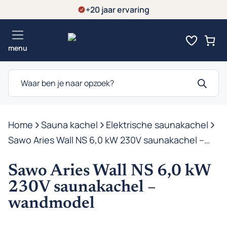
Ga
+20 jaar ervaring
naar
de
menu
inhoud
Producten
zoeken
Home
-
Sauna kachel
-
Elektrische saunakachel
-
Sawo Aries Wall NS 6,0 kW 230V saunakachel –
wandmodel
Sawo Aries Wall NS 6,0 kW
230V saunakachel –
wandmodel