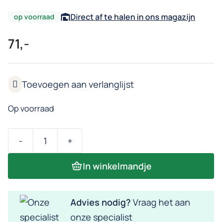
Direct af te halen in ons magazijn
op voorraad
71,-
Op voorraad
-
+
Sauna
bank
In winkelmandje
–
Espen
Advies nodig?
Vraag het aan
frontbalk
onze specialist
(Maatwerk)