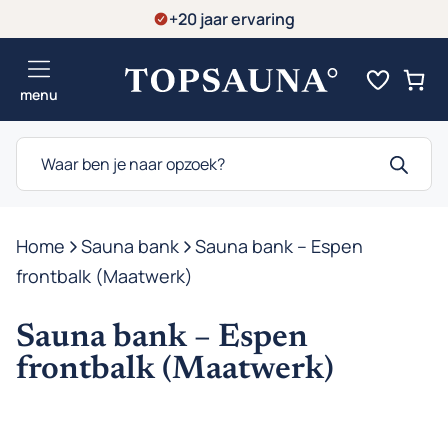
Ga
+20 jaar ervaring
naar
de
menu
inhoud
Producten
zoeken
Home
-
Sauna bank
-
Sauna bank – Espen
frontbalk (Maatwerk)
Sauna bank – Espen
frontbalk (Maatwerk)