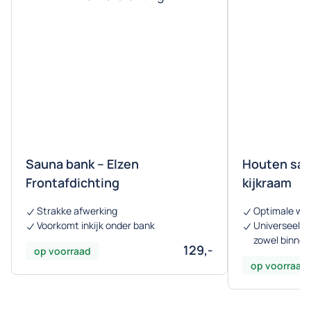
Sauna bank – Elzen
Houten sau
Frontafdichting
kijkraam
Strakke afwerking
Optimale war
Voorkomt inkijk onder bank
Universeel t
zowel binnen
129,-
op voorraad
op voorraad