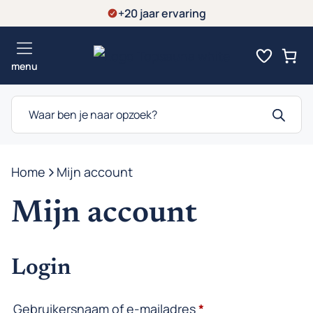
Ga
+20 jaar ervaring
naar
de
menu
inhoud
Producten
zoeken
Home
-
Mijn account
Mijn account
Login
Vereist
Gebruikersnaam of e-mailadres
*