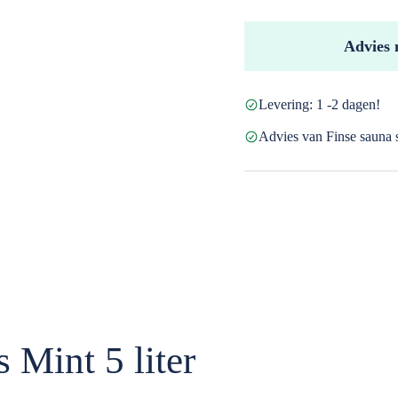
Eucalyptus
Mint
Advies 
5
liter
Levering: 1 -2 dagen!
aantal
Advies van Finse sauna s
 Mint 5 liter