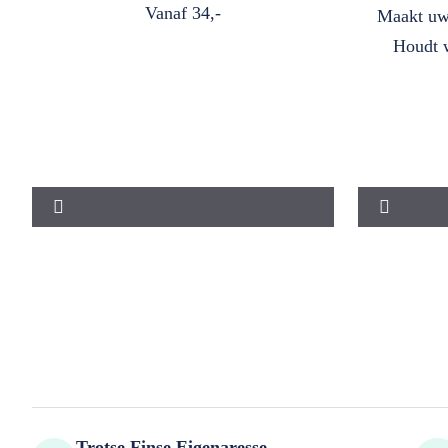
Vanaf
34,-
Maakt uw
Houdt w
Trotse Finse Eigenaresse