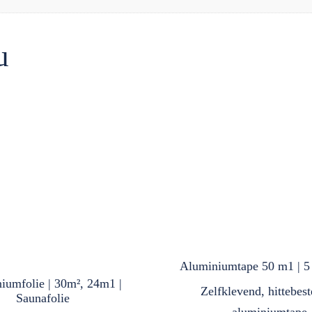
u
Aluminiumtape 50 m1 | 5
iumfolie | 30m², 24m1 |
Zelfklevend, hittebes
Saunafolie
aluminiumtape