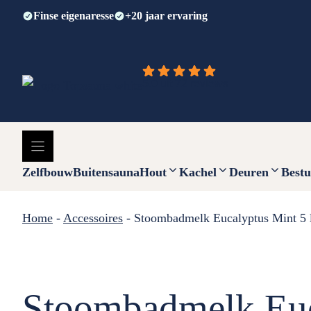
Ga
Finse eigenaresse
+20 jaar ervaring
naar
de
inhoud
5.0 uit 72 reviews
Zelfbouw
Buitensauna
Hout
Kachel
Deuren
Bestu
Home
-
Accessoires
-
Stoombadmelk Eucalyptus Mint 5 l
Stoombadmelk Euca