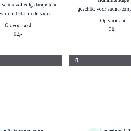
 sauna volledig dampdicht
geschikt voor sauna‑tem
armte beter in de sauna
Op voorraad
Op voorraad
20,-
52,-
+20 jaar ervaring
Levering: 1-2