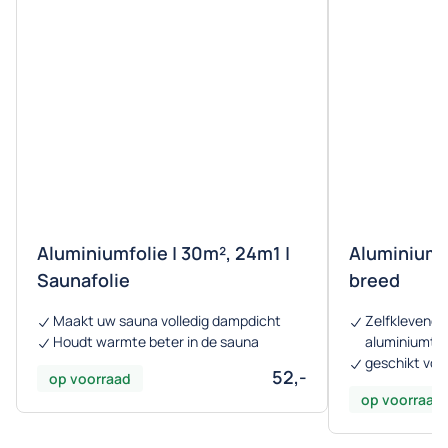
Aluminiumfolie | 30m², 24m1 |
Aluminiumt
Saunafolie
breed
Maakt uw sauna volledig dampdicht
Zelfklevend,
Houdt warmte beter in de sauna
aluminiumta
geschikt vo
52,-
op voorraad
op voorraad