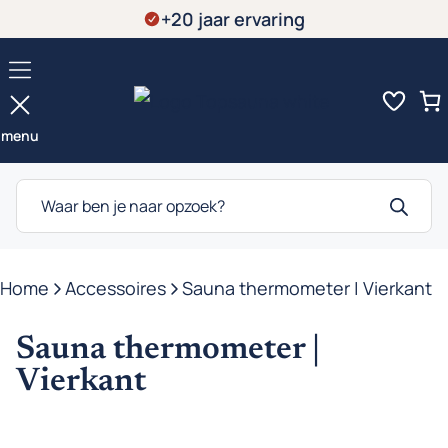
Ga
+20 jaar ervaring
naar
de
inhoud
menu
Producten
zoeken
Home
-
Accessoires
-
Sauna thermometer | Vierkant
Sauna thermometer |
Vierkant