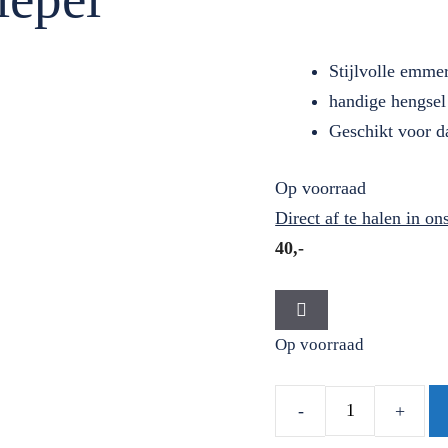
Stijlvolle emmer
handige hengsel
Geschikt voor da
Op voorraad
Direct af te halen in o
40,-
Op voorraad
Sauna