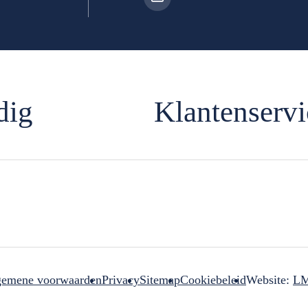
dig
Klantenservi
gemene voorwaarden
Privacy
Sitemap
Cookiebeleid
Website:
LM