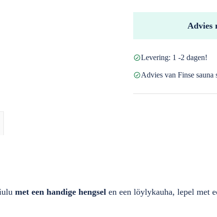
emmer
met
Advies 
lepel
aantal
Levering: 1 -2 dagen!
Advies van Finse sauna s
kiulu
met een handige hengsel
en een löylykauha, lepel met e