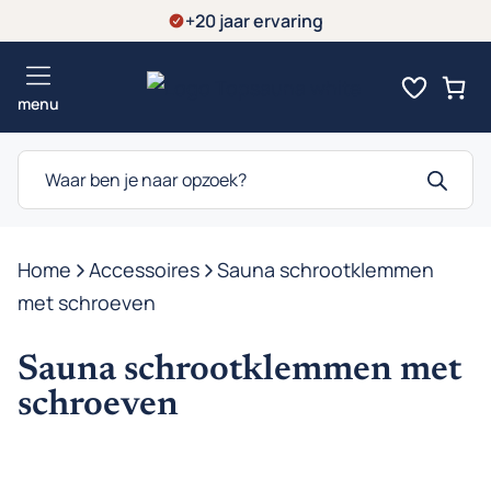
Ga
+20 jaar ervaring
naar
de
menu
inhoud
Producten
zoeken
Home
-
Accessoires
-
Sauna schrootklemmen
met schroeven
Sauna schrootklemmen met
schroeven