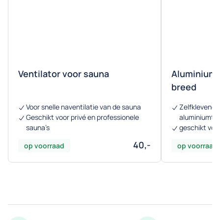
Ventilator voor sauna
Aluminiumt
breed
Voor snelle naventilatie van de sauna
Zelfklevend,
Geschikt voor privé en professionele
aluminiumta
sauna’s
geschikt vo
40,-
op voorraad
op voorraad