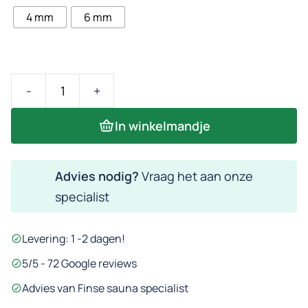
4 mm
6 mm
Sauna
schrootklemmen
In winkelmandje
met
schroeven
Advies nodig?
Vraag het aan onze
aantal
specialist
Levering: 1 -2 dagen!
5/5 - 72 Google reviews
Advies van Finse sauna specialist